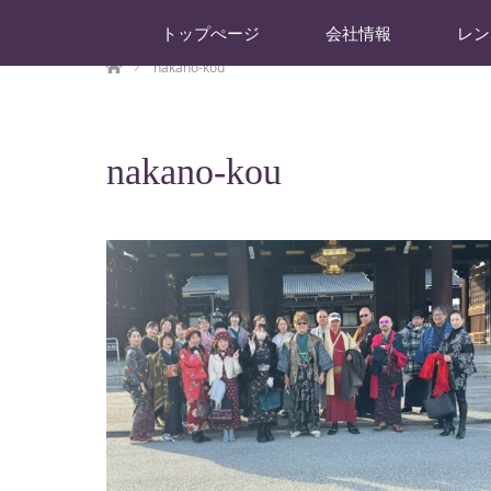
トップぺージ
会社情報
レン
ホーム
nakano-kou
nakano-kou