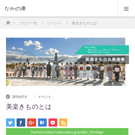
なかの孝
ホーム
ブログ一覧
イベント
美楽きものとは
2019.07.9
イベント
美楽きものとは
/home/cookai/nakanokou.jp/public_html/wp-